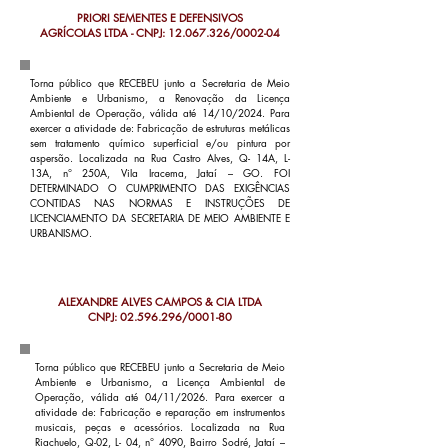
PRIORI SEMENTES E DEFENSIVOS
AGRÍCOLAS LTDA
- CNPJ:
12.067.326
/0002-04
Torna público que RECEBEU junto a Secretaria de Meio
Ambiente e Urbanismo, a Renovação da Licença
Ambiental de Operação, válida até 14/10/2024. Para
exercer a atividade de: Fabricação de estruturas metálicas
sem tratamento químico superficial e/ou pintura por
aspersão. Localizada na Rua Castro Alves, Q- 14A, L-
13A, n° 250A, Vila Iracema, Jataí – GO. FOI
DETERMINADO O CUMPRIMENTO DAS EXIGÊNCIAS
CONTIDAS NAS NORMAS E INSTRUÇÕES DE
LICENCIAMENTO DA SECRETARIA DE MEIO AMBIENTE E
URBANISMO.
ALEXANDRE ALVES CAMPOS & CIA LTDA
CNPJ:
02.596.296
/0001-80
Torna público que RECEBEU junto a Secretaria de Meio
Ambiente e Urbanismo, a Licença Ambiental de
Operação, válida até 04/11/2026. Para exercer a
atividade de: Fabricação e reparação em instrumentos
musicais, peças e acessórios. Localizada na Rua
Riachuelo, Q-02, L- 04, n° 4090, Bairro Sodré, Jataí –