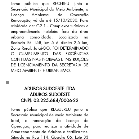
Torna público que RECEBEU junto a
Secretaria Municipal do Meio Ambiente, a
Licença Ambiental de Operação
Renovação, válida até 15/10/2030. Para
atividade de: G2.1 - Complexos turísticos e
empreendimento hoteleiro fora da área
urbana consolidada. Localizado na
Rodovia BR 158, km 5 à direita 2,5 km,
Zona Rural, Jataí-GO. FOI DETERMINADO
O CUMPRIMENTO DAS EXIGÊNCIAS
CONTIDAS NAS NORMAS E INSTRUÇÕES
DE LICENCIAMENTO DA SECRETARIA DE
MEIO AMBIENTE E URBANISMO.
ADUBOS SUDOESTE LTDA
ADUBOS SUDOESTE
CNPJ:
03.225.684
/0006-22
Torna público que REQUEREU junto a
Secretaria Municipal de Meio Ambiente de
Jataí, a renovação da Licença de
Operação, para realizar a atividade de
Armazenamento de Adubos e Fertilizantes.
Situado na Rua 114, Quadra 06, Lote 33