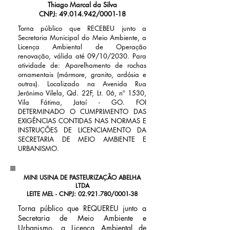
Thiago Marcal da Silva
CNPJ:
49.014.942
/0001-18
Torna público que RECEBEU junto a
Secretaria Municipal do Meio Ambiente, a
Licença Ambiental de Operação
renovação, válida até 09/10/2030. Para
atividade de: Aparelhamento de rochas
ornamentais (mármore, granito, ardósia e
outras). Localizado na Avenida Rua
Jerônimo Vilela, Qd. 22F, Lt. 06, nº 1530,
Vila Fátima, Jataí - GO. FOI
DETERMINADO O CUMPRIMENTO DAS
EXIGÊNCIAS CONTIDAS NAS NORMAS E
INSTRUÇÕES DE LICENCIAMENTO DA
SECRETARIA DE MEIO AMBIENTE E
URBANISMO.
MINI USINA DE PASTEURIZAÇÃO ABELHA
LTDA
LEITE MEL - CNPJ:
02.921.780
/0001-38
Torna público que REQUEREU junto a
Secretaria de Meio Ambiente e
Urbanismo, a Licença Ambiental de