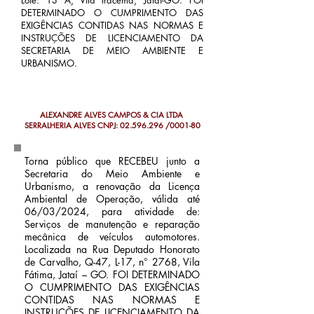
Lote: 13 A, Vila Iracema, Jataí-GO. FOI
DETERMINADO O CUMPRIMENTO DAS
EXIGÊNCIAS CONTIDAS NAS NORMAS E
INSTRUÇÕES DE LICENCIAMENTO DA
SECRETARIA DE MEIO AMBIENTE E
URBANISMO.
ALEXANDRE ALVES CAMPOS & CIA LTDA
SERRALHERIA ALVES CNPJ:
02.596.296
/0001-80
Torna público que RECEBEU junto a
Secretaria do Meio Ambiente e
Urbanismo, a renovação da Licença
Ambiental de Operação, válida até
06/03/2024, para atividade de:
Serviços de manutenção e reparação
mecânica de veículos automotores.
Localizada na Rua Deputado Honorato
de Carvalho, Q-47, L-17, n° 2768, Vila
Fátima, Jataí – GO. FOI DETERMINADO
O CUMPRIMENTO DAS EXIGÊNCIAS
CONTIDAS NAS NORMAS E
INSTRUÇÕES DE LICENCIAMENTO DA