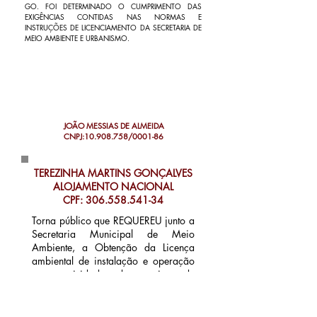
GO. FOI DETERMINADO O CUMPRIMENTO DAS
EXIGÊNCIAS CONTIDAS NAS NORMAS E
INSTRUÇÕES DE LICENCIAMENTO DA SECRETARIA DE
MEIO AMBIENTE E URBANISMO.
JOÃO MESSIAS DE ALMEIDA
CNPJ:
10.908.758
/0001-86
TEREZINHA MARTINS GONÇALVES
ALOJAMENTO NACIONAL
CPF:
306.558.541-34
Torna público que REQUEREU junto a
Secretaria Municipal de Meio
Ambiente, a Obtenção da Licença
ambiental de instalação e operação
para atividade de serviço de
alojamento, localizado na Avenida F,
N° 600, Qd 41, Lt 05, Vila Sofia,
Jataí - GO. FOI DETERMINADO O