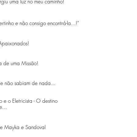
urgiu uma luz no meu caminho!
ertinho e não consigo encontrá-la...!”
Apaixonados!
ta de uma Missão!
ue não sabiam de nada...
e o Eletricista - O destino
...
de Mayka e Sandoval