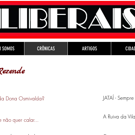
M SOMOS
CRÔNICAS
ARTIGOS
CIDA
Rezende
JATAÍ - Sempr
e
 da Dona Osmivalda?
A Ruiva da Vil
e não quer calar...