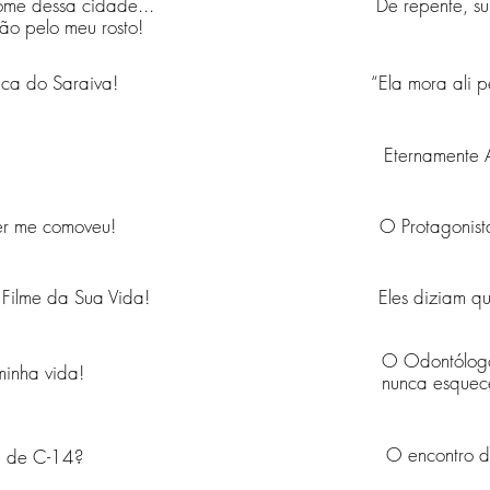
ome dessa cidade...
De repente, s
rão pelo
meu rosto!
ca do Saraiva!
“Ela mora ali p
Eternamente 
er me comoveu!
O Protagonis
 Filme da Sua Vida!
Eles diziam q
O Odontólogo 
inha vida!
nunca esquece
O encontro 
u de C-14?