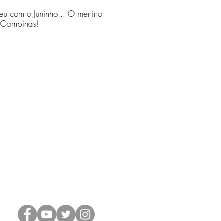
u com o Juninho... O menino
 Campinas!
36, Setor Maximiano Peres,
EP 75800-123 | Jataí/GO
NPJ: 18. 058.413/0001-92
 3632-7480 | 9.9289-3245