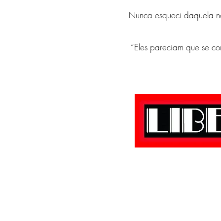
Nunca esqueci daquela no
“Eles pareciam que se co
@jornalliberais |
jornall
Copyright © 2020 Editora Liber