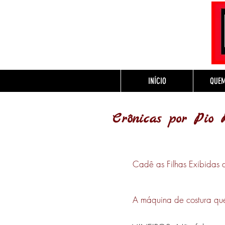
INÍCIO
QUE
Crônicas por Pio 
Cadê as Filhas Exibidas
A máquina de costu
ra qu