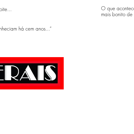
O que acontece
ite...
mais bonito de
nheciam há cem anos...”
Rua Almeida, nº. 1
C
EDITORA LIBERAIS | C
iberais1995@gmail.com
(64)
ais. Todos os direitos reservados.