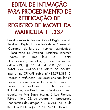
EDITAL DE INTIMAÇÃO
PARA PROCEDIMENTO DE
RETIFICAÇÃO DE
REGISTRO DE IMOVEL DA
MATRICULA 11.337
Leandro Akira Matsuoka, Oficial Registrador do
Serviço Registral de Imóveis e Anexos da
Comarca de Jataí-go, serviço extrajudicial
localizado na Avenida Presidente Tancredo
Neves nº 100, loja 06 - Setor
Epaminondas, em Jataí-go, com fulcro no
artigo 213, § 3º, da lei 6.015/73, FAZ
SABER que MALAQUIAS MELO DE SOUZA,
inscrito no CPF/MF sob o nº
485.578.381-15
,
requer a retificação da descrição tabular do
imóvel cadastrado nesta Serventia sob o
número de matricula 11 .337, de sua
titularidade, localizado nas adjacências desta
cidade, na Vila Santa Maria, à Rua Floriano
Peixoto, lote 02, da quadra 14, processado
nos termos dos artigos 212 e 213 da Lei de
Registros Públicos (Lei nº 6.015/73). Devido a