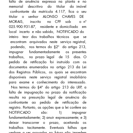
falta de anuência expressa na planta e no
memorial descritivo do titular do imóvel
confrontante da matrícula 4.117, fica o seu
titular o senhor ALONSO CHAVES DE
MORAIS, inscrito no CPF sob o nº
025.900.931-87
, residente e domiciliado em
local incerto e não sabido, NOTIFICADO do
inteiro teor dos trabalhos técnicos que se
encontram arquivados neste serviço registral,
podendo, nos termos do §2º do artigo 213,
impugnar fundamentadamente os presentes
trabalhos, no prazo legal de 15 dias. O
pedido de retificação foi instruído com os
documentos enumerados no artigo 213 da Lei
dos Registros Públicos, os quais se encontram
disponíveis neste serviço registral imobiliário
para exame e conhecimento do interessado.
Nos termos do §4° do artigo 213 da LRP, a
falta de impugnação no prazo da notificação
resulta na presunção legal de anuência do
confrontante ao pedido de retificação de
registro. Portanto, as opções que a lei confere ao
NOTIFICADO são: 1) impugnar
fundamentadamente; 2) anuir expressamente; e 3)
deixar transcorrer o prazo, aceitando os
trabalhos tacitamente. Eventuais falhas que
venham a ser provadas no futuro não impedem