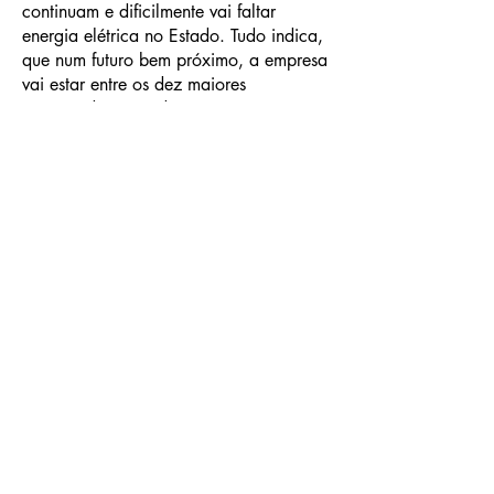
continuam e dificilmente vai faltar
energia elétrica no Estado. Tudo indica,
que num futuro bem próximo, a empresa
vai estar entre os dez maiores
empreendimentos de Goiás.
Inclusive, a Equatorial deverá fazer
grandes investimentos nas áreas
culturais, meio ambiente e social.
Portanto, parabéns para o Grupo
Equatorial Energia! Pena, que os três ex-
governadores não valorizaram a Celg,
um patrimônio que era valioso e rentável
do povo goiano.
@jornalliberais |
jornalliberais1995@gmail.com