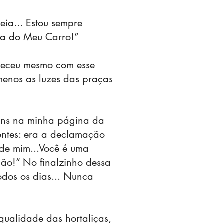
eia... Estou sempre
ta do Meu Carro!”
nteceu mesmo com esse
menos as luzes das praças
ens na minha página da
entes: era a declamação
de mim...Você é uma
dão!” No finalzinho dessa
odos os dias... Nunca
qualidade das hortaliças,