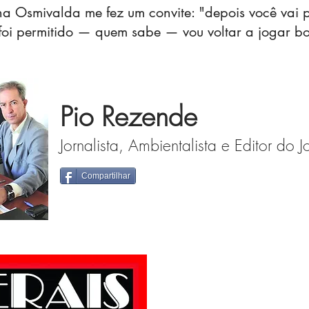
na Osmivalda me fez um convite: "depois você vai 
 foi permitido — quem sabe — vou voltar a jogar b
Pio Rezende
Jornalista, Ambientalista e Editor do J
Compartilhar
Rua Almeida, nº. 1
C