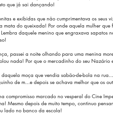
to que já sai dançando!
nitas e exibidas que não cumprimentava os seus vi
a mata do queixada! Por onde aquela mulher que fa
? Lembra daquele menino que engraxava sapatos na
so!
nça, passei a noite olhando para uma menina mor
olou nada! Por que o mercadinho do seu Nazário e
 daquela moça que vendia sabão-de-bola na rua..
nho de m...e depois se achava melhor que os out
ha compromisso marcado no vesperal do Cine Impe
a! Mesmo depois de muito tempo, continuo pensan
meu lado no banco da escola!