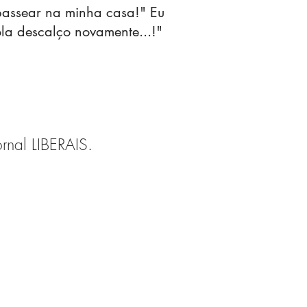
passear na minha casa!" Eu
ola descalço novamente...!"
ornal LIBERAIS.
36, Setor Maximiano Peres,
EP 75800-123 | Jataí/GO