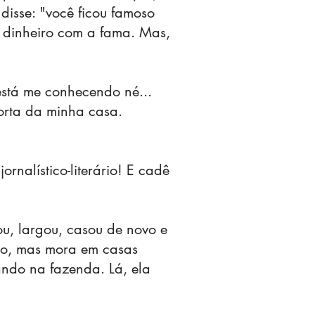
isse: "você ficou famoso
o dinheiro com a fama. Mas,
está me conhecendo né...
orta da minha casa.
nalístico-literário! E cadê
u, largou, casou de novo e
ado, mas mora em casas
ando na fazenda. Lá, ela