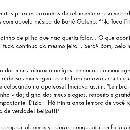
urtas para os carrinhos de rolamento e o salve-cad
s com aquela música de Bartô Galeno: “No Toca Fi
adinho de pilha que não queria falar... O que aco
 tudo continua do mesmo jeito... Será? Bom, pelo 
o dos meus leitores e amigos, centenas de mensag
uma dessas mensagens continham palavras contund
 colocando na apoteose! Iniciava assim: “Lembra 
nha vida; digna dos meus elogios, respeito e grati
pactante. Dizia: "Há trinta anos lembro de você t
o de verdade! Beijos!!!"
o comprar algumas verduras e enquanto conferia a 