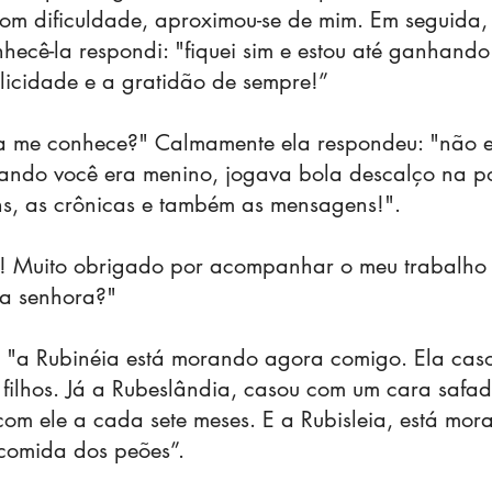
 dificuldade, aproximou-se de mim. Em seguida, d
ecê-la respondi: "fiquei sim e estou até ganhand
licidade e a gratidão de sempre!”
ra me conhece?" Calmamente ela respondeu: "não 
ndo você era menino, jogava bola descalço na p
ns, as crônicas e também as mensagens!".
! Muito obrigado por acompanhar o meu trabalho jor
 da senhora?"
"a Rubinéia está morando agora comigo. Ela caso
e filhos. Já a Rubeslândia, casou com um cara saf
om ele a cada sete meses. E a Rubisleia, está mor
a comida dos peões”.