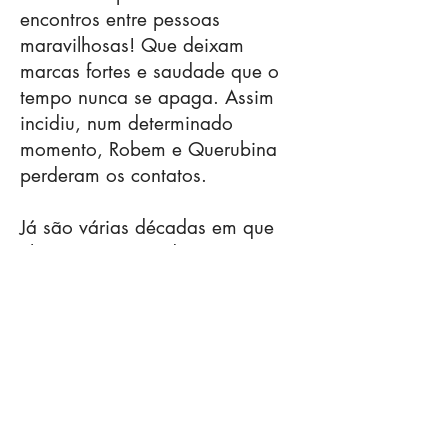
encontros entre pessoas
maravilhosas! Que deixam
marcas fortes e saudade que o
tempo nunca se apaga. Assim
incidiu, num determinado
momento, Robem e Querubina
perderam os contatos.
Já são várias décadas em que
eles estão separados por um
destino que não dominamos.
Não têm notícias um do outro,
nem para poder reviver em prosa
essa fascinação de ternura!
Certamente, Robem e Querubina
não viveram uma história de