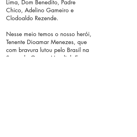
Lima, Dom Benedito, Padre
Chico, Adelino Gameiro e
Clodoaldo Rezende.
Nesse meio temos o nosso herói,
Tenente Dioamar Menezes, que
com bravura lutou pelo Brasil na
Segunda Guerra Mundial. E
mesmo morando no Rio de
Janeiro sempre fazia questão de
dizer que era filho de Jataí.
Iluminada pela proverbial beleza
e serena como a claridade da
manhã, tem clima agradável,
Céu azul e repleto de brisas
suaves!