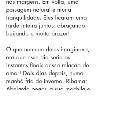
nas margens. Em volta, uma
paisagem natural e muita
tranquilidade. Eles ficaram uma
tarde inteira juntos: abraçando,
beijando e muito prazer!
O que nenhum deles imaginava,
era que esse dia seria os
instantes finais dessa relação de
amor! Dois dias depois, numa
manhã fria de inverno, Ribamar
Abelardo pegou a sua mochila e
foi embora. Por um descuido,
não deixou o endereço de seus
familiares para ela. Assim, os
seus contatos se perderam.
Passados 43 anos, eles
continuam sem ter notícias um