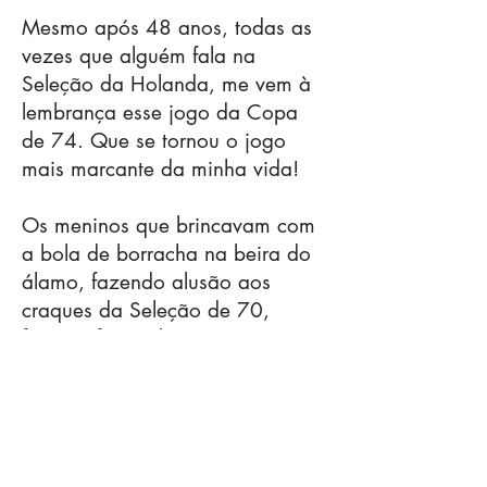
​Mesmo após 48 anos, todas as
vezes que alguém fala na
Seleção da Holanda, me vem à
lembrança esse jogo da Copa
de 74. Que se tornou o jogo
mais marcante da minha vida!
​Os meninos que brincavam com
a bola de borracha na beira do
álamo, fazendo alusão aos
craques da Seleção de 70,
ficaram frustrados com essa
derrota do Brasil para a
Holanda. Entretanto, algum
tempo depois, eles entenderam
que ninguém é imbatível quando
o assunto é futebol...Os garotos