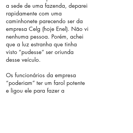
a sede de uma fazenda, deparei
rapidamente com uma
caminhonete parecendo ser da
empresa Celg (hoje Enel). Não vi
nenhuma pessoa. Porém, achei
que a luz estranha que tinha
visto “pudesse” ser oriunda
desse veículo.
Os funcionários da empresa
“poderiam” ter um farol potente
e ligou ele para fazer a
manutenção numa rede elétrica
próxima a rodovia. Ou seja: – a
caminhonete parada e com um
farol possante ligado, “teria”
revelado uma luz diferente...