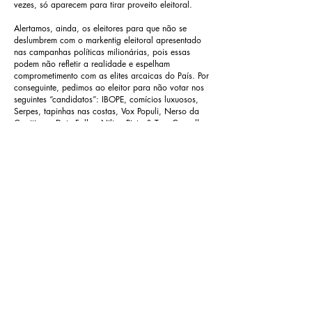
vezes, só aparecem para tirar proveito eleitoral.
Alertamos, ainda, os eleitores para que não se
deslumbrem com o markentig eleitoral apresentado
nas campanhas políticas milionárias, pois essas
podem não refletir a realidade e espelham
comprometimento com as elites arcaicas do País. Por
conseguinte, pedimos ao eleitor para não votar nos
seguintes “candidatos”: IBOPE, comícios luxuosos,
Serpes, tapinhas nas costas, Vox Populi, Nerso da
Capitinga, Data-Folha, Nilton Pinto & Tom Carvalho,
fogos de artifícios, Ecope, entre outros nessa mesma
conjunção. Eles geralmente são usados como uma
amêndoa interativa para retroceder o raciocínio dos
menos esclarecidos.
Portanto, amigo eleitor, quando, você deixar sua
casa e se dirigir até a sessão de votação, faça uma
verdadeira reflexão! Pense em sua família, nos seus
amigos, na sua comunidade, no futuro da sua
cidade, do seu Estado e do seu País. Não troque
seu voto por nada. Procure votar certo e com
independência. E vamos juntos lutar em busca de
uma nação mais justa e fraterna para todos nós.
Que Deus nos abençoe sempre.