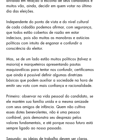
dividida em relação à escolha de seus candidatos e
muitos vão, ainda, decidir em quem votar no último
dia das eleições.
Independente do ponto de vista e do nível cultural
de cada cidadão podemos afirmar, com segurança,
que todos estão cobertos de razão em estar
indecisos, pois são muitas as manobras e astúcias
políticas com intuito de enganar e confundir a
consciência do eleitor.
Mas, se de um lado estão muitos políticos (talvez a
maioria) e marqueteiros apresentando pautas
maquiavélicas para tentar nos confundir, certificamos
que ainda é possível definir algumas diretrizes
básicas que podem auxiliar a sociedade na hora de
emitir seu voto com mais confiança e racionalidade.
Primeiro: observar na vida pessoal do candidato, se
ele mantém sua família unida e a mesma amizade
com seus amigos de infância. Quem não cultiva
esses dotes benevolentes, não é uma pessoa
confiável, pois demonstra seu desprezo pelos
valores fundamentais, e até porque nosso futuro está
sempre ligado ao nosso passado.
Segundo: as ideias de trabalho devem ser claras,