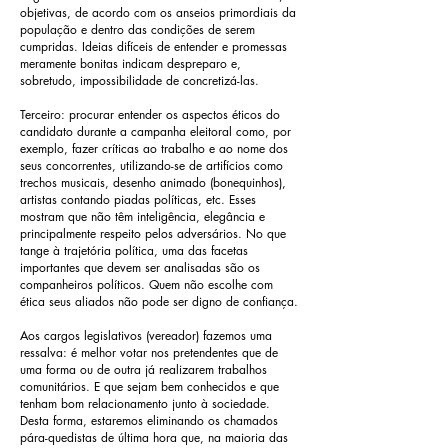
objetivas, de acordo com os anseios primordiais da
população e dentro das condições de serem
cumpridas. Ideias difíceis de entender e promessas
meramente bonitas indicam despreparo e,
sobretudo, impossibilidade de concretizá-las.
Terceiro: procurar entender os aspectos éticos do
candidato durante a campanha eleitoral como, por
exemplo, fazer críticas ao trabalho e ao nome dos
seus concorrentes, utilizando-se de artifícios como
trechos musicais, desenho animado (bonequinhos),
artistas contando piadas políticas, etc. Esses
mostram que não têm inteligência, elegância e
principalmente respeito pelos adversários. No que
tange à trajetória política, uma das facetas
importantes que devem ser analisadas são os
companheiros políticos. Quem não escolhe com
ética seus aliados não pode ser digno de confiança.
Aos cargos legislativos (vereador) fazemos uma
ressalva: é melhor votar nos pretendentes que de
uma forma ou de outra já realizarem trabalhos
comunitários. E que sejam bem conhecidos e que
tenham bom relacionamento junto à sociedade.
Desta forma, estaremos eliminando os chamados
pára-quedistas de última hora que, na maioria das