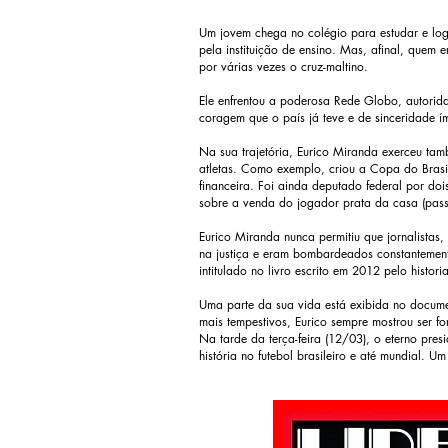
Um jovem chega no colégio para estudar e lo
pela instituição de ensino. Mas, afinal, quem e
por várias vezes o cruz-maltino.
Ele enfrentou a poderosa Rede Globo, autorid
coragem que o país já teve e de sinceridade í
Na sua trajetória, Eurico Miranda exerceu tam
atletas. Como exemplo, criou a Copa do Brasi
financeira. Foi ainda deputado federal por doi
sobre a venda do jogador prata da casa (pass
Eurico Miranda nunca permitiu que jornalistas
na justiça e eram bombardeados constantemen
intitulado no livro escrito em 2012 pelo histori
Uma parte da sua vida está exibida no docume
mais tempestivos, Eurico sempre mostrou ser for
Na tarde da terça-feira (12/03), o eterno pr
história no futebol brasileiro e até mundial