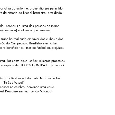
or cima do uniforme, o que não era permitido
 da história do futebol brasileiro, presidindo
ablo Escobar. Foi uma das pessoas de maior
ava escrever) e falava o que pensava.
 trabalho realizado em favor dos clubes e dos
isão do Campeonato Brasileiro e em crise
ara beneficiar os times de futebol em prejuízos
ama. Por conta disso, sofreu inúmeros processos
. Uma espécie de: TODOS CONTRA ELE (como foi
aixos, polêmicas e tudo mais. Nos momentos
ia: “Eu Sou Vasco!”
m câncer no cérebro, deixando uma vasta
ões! Descanse em Paz, Eurico Miranda!
36, Setor Maximiano Peres,