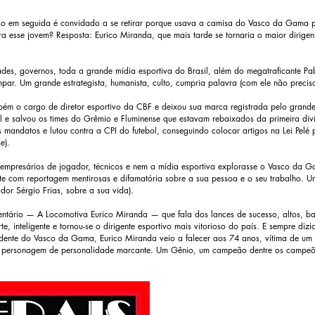
go em seguida é convidado a se retirar porque usava a camisa do Vasco da Gama p
ra esse jovem? Resposta: Eurico Miranda, que mais tarde se tornaria o maior dirigente
ades, governos, toda a grande mídia esportiva do Brasil, além do megatraficante P
mpar. Um grande estrategista, humanista, culto, cumpria palavra (com ele não precis
bém o cargo de diretor esportivo da CBF e deixou sua marca registrada pelo grande
l e salvou os times do Grêmio e Fluminense que estavam rebaixados da primeira div
s mandatos e lutou contra a CPI do futebol, conseguindo colocar artigos na Lei Pelé p
e).
, empresários de jogador, técnicos e nem a mídia esportiva explorasse o Vasco da G
te com reportagem mentirosas e difamatória sobre a sua pessoa e o seu trabalho
ador Sérgio Frias, sobre a sua vida).
ntário — A Locomotiva Eurico Miranda — que fala dos lances de sucesso, altos, b
te, inteligente e tornou-se o dirigente esportivo mais vitorioso do país. E sempre diz
esidente do Vasco da Gama, Eurico Miranda veio a falecer aos 74 anos, vítima de u
. Um personagem de personalidade marcante. Um Gênio, um campeão dentre os campe
Rua Almeida, nº. 1