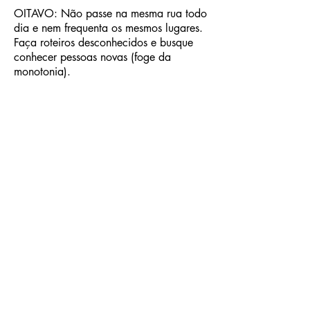
OITAVO: Não passe na mesma rua todo
dia e nem frequenta os mesmos lugares.
Faça roteiros desconhecidos e busque
conhecer pessoas novas (foge da
monotonia).
NONO: Realize caminhadas curtas e
descalço em ruas ou lugares
cascalhados.
DÉCIMO: Tenha paciência até mesmo
com o tratamento e lembre-se que Deus
criou o tempo para que todos nós
pudéssemos recuperar das aflições e
para mostrar que quem está em baixa
hoje, poderá ser amanhã um vitorioso!
PORTANTO, deixa a depressão de lado
e vai contemplar o dia, o sol, a lua, as
estrelas, as chuvas e as luzes das
praças. Nunca pensa que é um