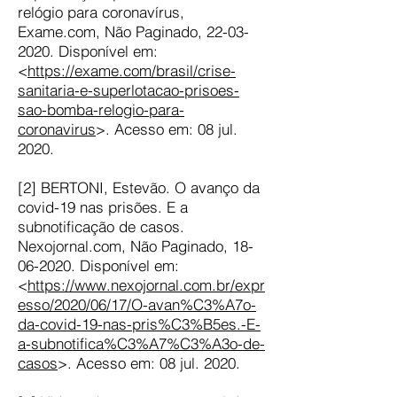
relógio para coronavírus,
Exame.com, Não Paginado,
22-03-
2020
. Disponível em:
<
https://exame.com/brasil/crise-
sanitaria-e-superlotacao-prisoes-
sao-bomba-relogio-para-
coronavirus
>. Acesso em: 08 jul.
2020.
[2] BERTONI, Estevão. O avanço da
covid-19 nas prisões. E a
subnotificação de casos.
Nexojornal.com, Não Paginado,
18-
06-2020
. Disponível em:
<
https://www.nexojornal.com.br/expr
esso/2020/06/17/O-avan%C3%A7o-
da-covid-19-nas-pris%C3%B5es.-E-
a-subnotifica%C3%A7%C3%A3o-de-
casos
>. Acesso em: 08 jul. 2020.