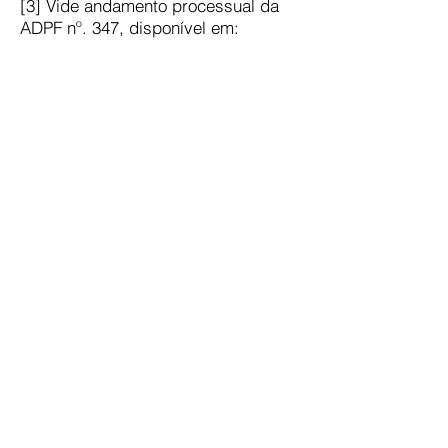
[3] Vide andamento processual da
ADPF nº. 347, disponível em:
<
http://portal.stf.jus.br/processos/de
talhe.asp?incidente=4783560
>.
Acesso: 08. jul. 2020.
[4] A Recomendação nº. 62 do
Conselho Nacional de Justiça elenca
vários fatores para a proteção de
presos com diversas condições de
saúde que possam agravar ainda
mais a situação da pandemia dentro
dos presídios, sendo possível a
aplicação de prisão domiciliar, vide:
<
https://www.cnj.jus.br/wp-
content/uploads/2020/03/62-
Recomenda%C3%A7%C3%A3o.pdf
>. Acesso em: 09 jul. 2020.
[5] MARTINS, Marco Antônio. Depen
propõe que presos contaminados ou